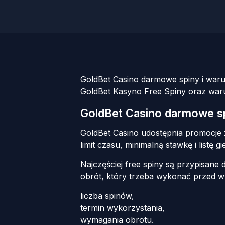
GoldBet Casino darmowe spiny i war
GoldBet Kasyno Free Spiny oraz waru
GoldBet Casino darmowe sp
GoldBet Casino udostępnia promocje z
limit czasu, minimalną stawkę i listę gi
Najczęściej free spiny są przypisan
obrót, który trzeba wykonać przed 
liczba spinów,
termin wykorzystania,
wymagania obrotu.