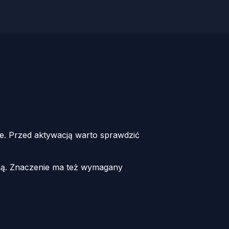
ie. Przed aktywacją warto sprawdzić
aną. Znaczenie ma też wymagany