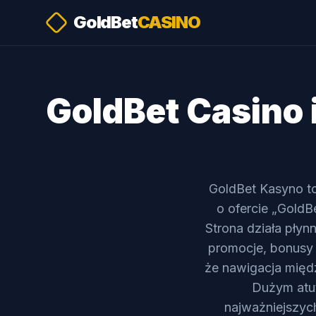
GoldBet
CASINO
GoldBet Casino 
GoldBet Kasyno to
o ofercie „Gold
Strona działa płyn
promocje, bonusy i
że nawigacja międ
Dużym atut
najważniejszych