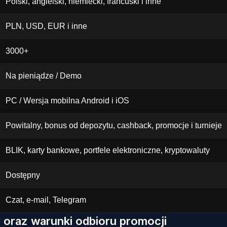
Polski, angielski, niemiecki, francuski i inne
PLN, USD, EUR i inne
3000+
Na pieniądze / Demo
PC / Wersja mobilna Android i iOS
Powitalny, bonus od depozytu, cashback, promocje i turnieje
BLIK, karty bankowe, portfele elektroniczne, kryptowaluty
Dostępny
Czat, e-mail, Telegram
 oraz warunki odbioru promocji