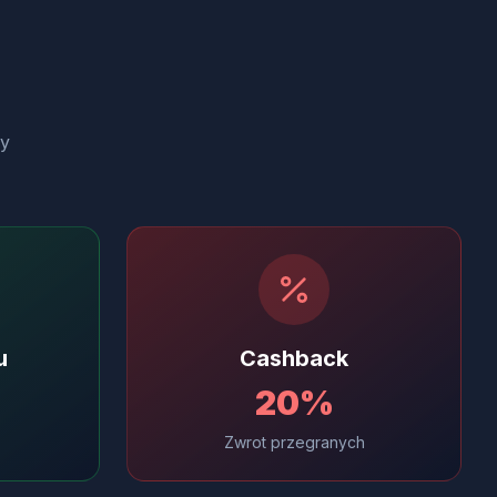
zy
u
Cashback
20%
Zwrot przegranych